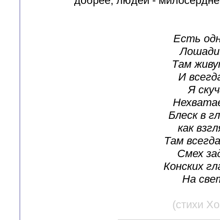
добрее, людей - милосерднее
Есть од
Лошади
Там живу
И всегд
Я скуч
Нехватае
Блеск в г
как взгл
Там всегд
Смех за
Конских гл
На све
(стихи Х